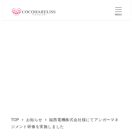
メ
イ
MENU
ン
コ
ン
テ
ン
ツ
へ
移
動
TOP
お知らせ
福西電機株式会社様にてアンガーマネ
ジメント研修を実施しました