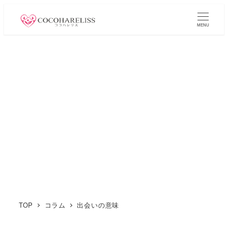
メ
イ
MENU
ン
コ
ン
テ
ン
ツ
へ
移
動
TOP
コラム
出会いの意味