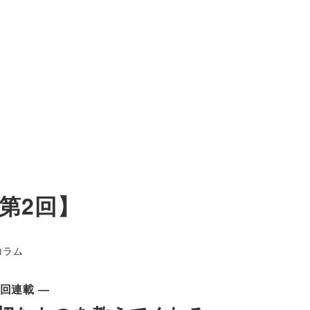
第2回】
ゴリー
コラム
回連載 ―