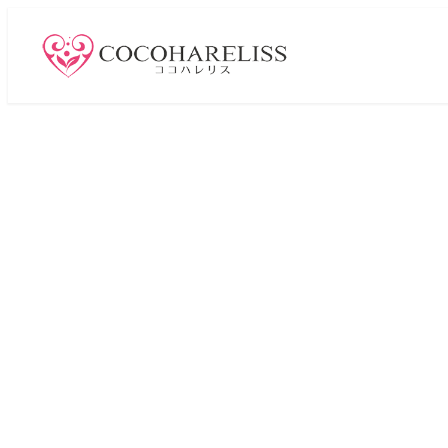
メ
イ
ン
コ
ン
テ
ン
ツ
へ
移
動