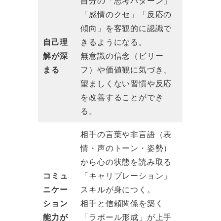
自分の「思考パターン」
「感情のクセ」「反応の
傾向」を客観的に認識で
自己理
きるようになる。
解が深
無意識の信念（ビリー
まる
フ）や価値観に気づき、
望ましくない習慣や反応
を改善することができ
る。
相手の言葉や非言語（表
情・声のトーン・姿勢）
から心の状態を読み取る
コミュ
「キャリブレーション」
ニケー
スキルが身につく。
ション
相手と信頼関係を築く
能力が
「ラポール形成」が上手