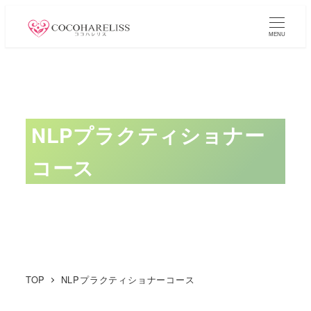
メ
イ
MENU
ン
コ
ン
テ
NLPプラクティショナー
ン
ツ
コース
へ
移
動
TOP
NLPプラクティショナーコース