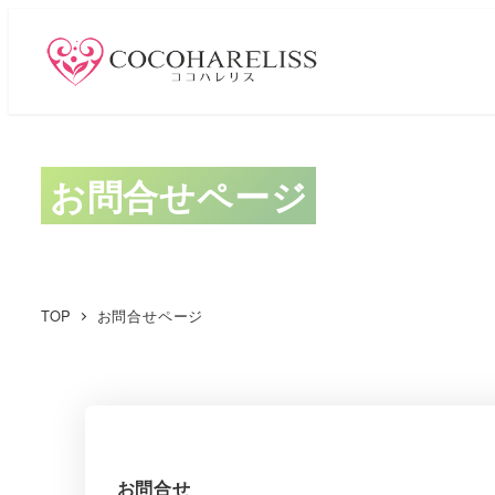
メ
イ
ン
コ
ン
テ
お問合せページ
ン
ツ
へ
移
TOP
お問合せページ
動
お問合せ