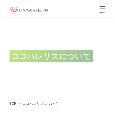
メ
イ
MENU
ン
コ
ン
テ
ン
ココハレリスについて
ツ
へ
移
動
TOP
ココハレリスについて